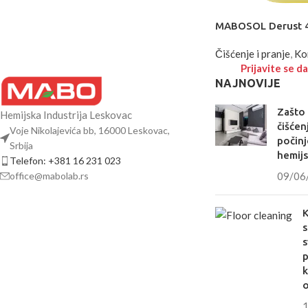
MABOSOL Derust 
Čišćenje i pranje
,
Ko
Prijavite se da
NAJNOVIJE
Zašto
Hemijska Industrija Leskovac
čišćen
Voje Nikolajevića bb, 16000 Leskovac,
počinj
Srbija
hemij
Telefon: +381 16 231 023
office@mabolab.rs
09/06
K
s
s
k
o