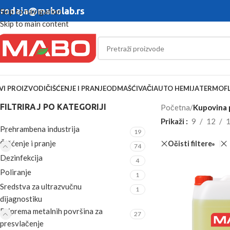
rodaja@mabolab.rs
Skip to navigation
Skip to main content
VI PROIZVODI
ČIŠĆENJE I PRANJE
ODMAŠĆIVAČI
AUTO HEMIJA
TERMOFL
FILTRIRAJ PO KATEGORIJI
Početna
/
Kupovina p
Prikaži
9
12
Prehrambena industrija
19
Čišćenje i pranje
Očisti filtere
74
Dezinfekcija
4
Poliranje
1
Sredstva za ultrazvučnu
1
dijagnostiku
Priprema metalnih površina za
27
presvlačenje