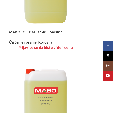
MABOSOL Derust 405 Mesing
Čišćenje i pranje
,
Korozija
Face
Prijavite se da biste videli cenu
X
Insta
YouT