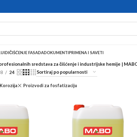
UIDI
ČIŠĆENJE FASADA
DOKUMENTI
PRIMENA I SAVETI
rofesionalnih sredstava za čišćenje i industrijske hemije | MA
18
24
Korozija
Proizvodi za fosfatizaciju