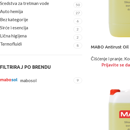
Sredstva za tretman vode
50
Auto hemija
27
Bez kategorije
6
Sirće i esencija
2
Lična higijena
2
Termofluidi
8
MABO Antirust Oil
Čišćenje i pranje
,
Ko
Prijavite se da
FILTRIRAJ PO BRENDU
mabosol
9