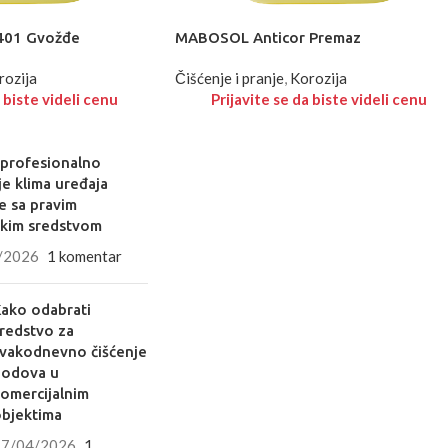
401 Gvožđe
MABOSOL Anticor Premaz
rozija
Čišćenje i pranje
,
Korozija
 biste videli cenu
Prijavite se da biste videli cenu
 profesionalno
je klima uređaja
e sa pravim
skim sredstvom
/2026
1 komentar
ako odabrati
redstvo za
vakodnevno čišćenje
podova u
omercijalnim
bjektima
17/04/2026
1