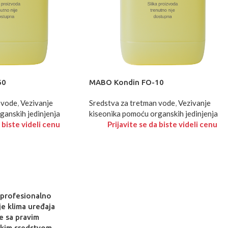
60
MABO Kondin FO-10
 vode
,
Vezivanje
Sredstva za tretman vode
,
Vezivanje
ganskih jedinjenja
kiseonika pomoću organskih jedinjenja
 biste videli cenu
Prijavite se da biste videli cenu
 profesionalno
je klima uređaja
e sa pravim
skim sredstvom