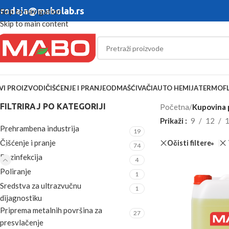
rodaja@mabolab.rs
Skip to navigation
Skip to main content
VI PROIZVODI
ČIŠĆENJE I PRANJE
ODMAŠĆIVAČI
AUTO HEMIJA
TERMOFL
FILTRIRAJ PO KATEGORIJI
Početna
/
Kupovina p
Prikaži
9
12
Prehrambena industrija
19
Čišćenje i pranje
Očisti filtere
74
Dezinfekcija
4
Poliranje
1
Sredstva za ultrazvučnu
1
dijagnostiku
Priprema metalnih površina za
27
presvlačenje