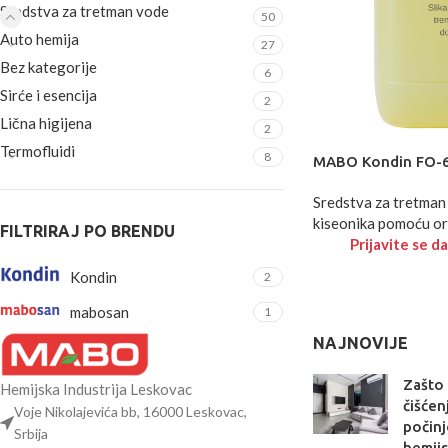
Sredstva za tretman vode
50
Auto hemija
27
Bez kategorije
6
Sirće i esencija
2
Lična higijena
2
Termofluidi
8
MABO Kondin FO-
Sredstva za tretman
kiseonika pomoću or
FILTRIRAJ PO BRENDU
Prijavite se da
Kondin
2
mabosan
1
NAJNOVIJE
Zašto
Hemijska Industrija Leskovac
čišćen
Voje Nikolajevića bb, 16000 Leskovac,
počinj
Srbija
hemij