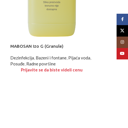
Face
X
Insta
MABOSAN Izo G (Granule)
YouT
Dezinfekcija
,
Bazeni i fontane
,
Pijaća voda
,
Posuđe
,
Radne površine
Prijavite se da biste videli cenu