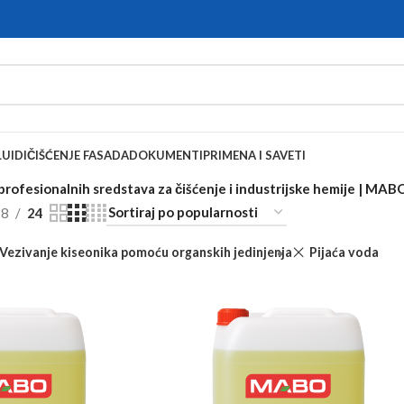
UIDI
ČIŠĆENJE FASADA
DOKUMENTI
PRIMENA I SAVETI
rofesionalnih sredstava za čišćenje i industrijske hemije | MA
18
24
Vezivanje kiseonika pomoću organskih jedinjenja
Pijaća voda