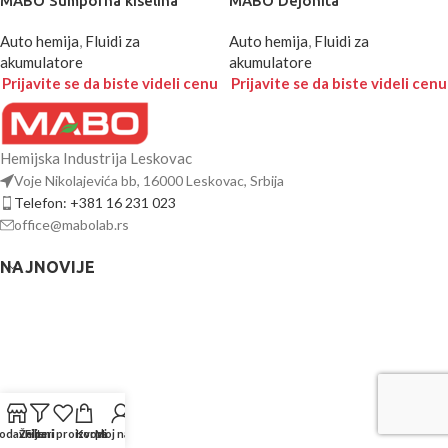
MABO Sumporna kiselina
MABO Dejonita
Auto hemija
,
Fluidi za
Auto hemija
,
Fluidi za
akumulatore
akumulatore
Prijavite se da biste videli cenu
Prijavite se da biste videli cenu
Hemijska Industrija Leskovac
Voje Nikolajevića bb, 16000 Leskovac, Srbija
Telefon: +381 16 231 023
office@mabolab.rs
NAJNOVIJE
odavnica
Željeni proizvodi
Filteri
Korpa
Moj nalog