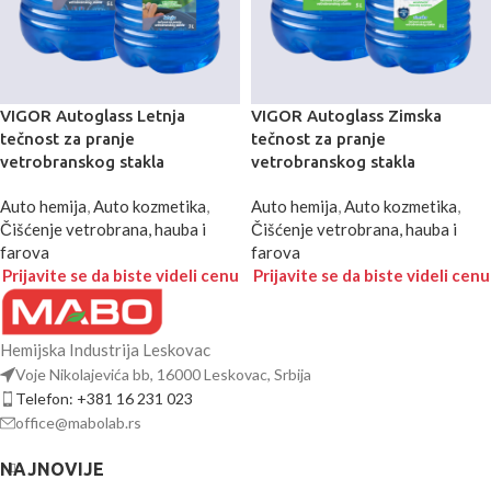
VIGOR Autoglass Letnja
VIGOR Autoglass Zimska
tečnost za pranje
tečnost za pranje
vetrobranskog stakla
vetrobranskog stakla
Auto hemija
,
Auto kozmetika
,
Auto hemija
,
Auto kozmetika
,
Čišćenje vetrobrana, hauba i
Čišćenje vetrobrana, hauba i
farova
farova
Prijavite se da biste videli cenu
Prijavite se da biste videli cenu
Hemijska Industrija Leskovac
Voje Nikolajevića bb, 16000 Leskovac, Srbija
Telefon: +381 16 231 023
office@mabolab.rs
NAJNOVIJE