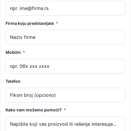
Firma koju predstavljate
*
Mobilni
*
Telefon
Kako vam možemo pomoći?
*