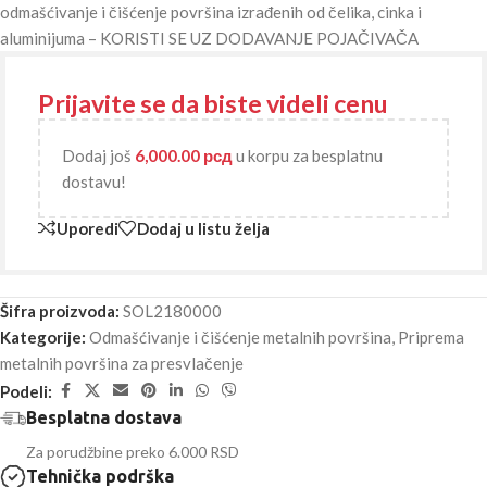
odmašćivanje i čišćenje površina izrađenih od čelika, cinka i
aluminijuma – KORISTI SE UZ DODAVANJE POJAČIVAČA
Prijavite se da biste videli cenu
Dodaj još
6,000.00
рсд
u korpu za besplatnu
dostavu!
Uporedi
Dodaj u listu želja
Šifra proizvoda:
SOL2180000
Kategorije:
Odmašćivanje i čišćenje metalnih površina
,
Priprema
metalnih površina za presvlačenje
Podeli:
Besplatna dostava
Za porudžbine preko 6.000 RSD
Tehnička podrška