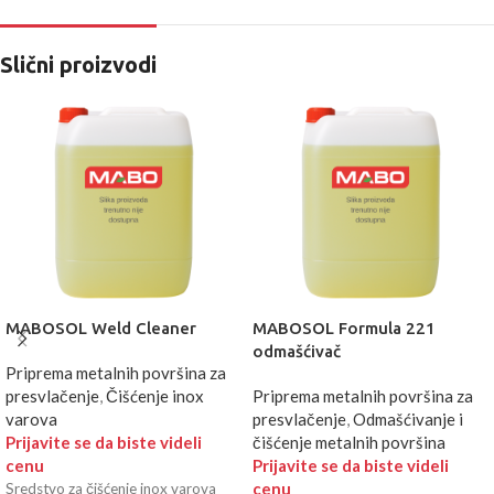
Slični proizvodi
MABOSOL Weld Cleaner
MABOSOL Formula 221
odmašćivač
Priprema metalnih površina za
presvlačenje
,
Čišćenje inox
Priprema metalnih površina za
varova
presvlačenje
,
Odmašćivanje i
Prijavite se da biste videli
čišćenje metalnih površina
cenu
Prijavite se da biste videli
cenu
Sredstvo za čišćenje inox varova