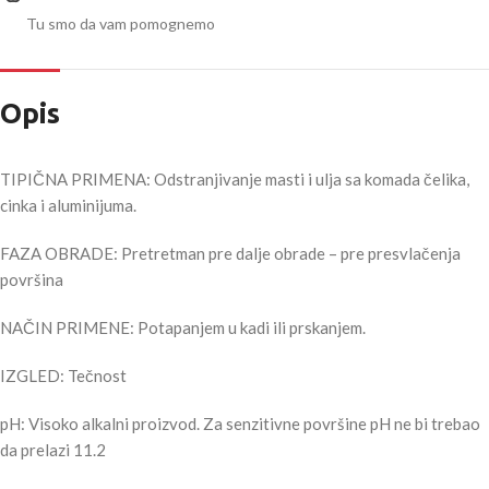
Tu smo da vam pomognemo
Opis
TIPIČNA PRIMENA: Odstranjivanje masti i ulja sa komada čelika,
cinka i aluminijuma.
FAZA OBRADE: Pretretman pre dalje obrade – pre presvlačenja
površina
NAČIN PRIMENE: Potapanjem u kadi ili prskanjem.
IZGLED: Tečnost
pH: Visoko alkalni proizvod. Za senzitivne površine pH ne bi trebao
da prelazi 11.2