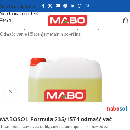
Skip to navigation
Skip to main content
MENI
Početna
/
Priprema metalnih površina za presvlačenje
/
Odmašćivanje i čišćenje metalnih površina
Kliknite da uvećate
MABOSOL Formula 235/1574 odmašćivač
Tečni odmašćivač za čelik, cink i aluminijum – Proizvod za