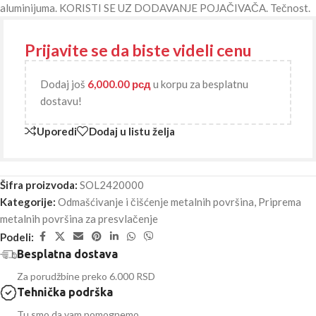
aluminijuma. KORISTI SE UZ DODAVANJE POJAČIVAČA. Tečnost.
Prijavite se da biste videli cenu
Dodaj još
6,000.00
рсд
u korpu za besplatnu
dostavu!
Uporedi
Dodaj u listu želja
Šifra proizvoda:
SOL2420000
Kategorije:
Odmašćivanje i čišćenje metalnih površina
,
Priprema
metalnih površina za presvlačenje
Podeli:
Besplatna dostava
Za porudžbine preko 6.000 RSD
Tehnička podrška
Tu smo da vam pomognemo