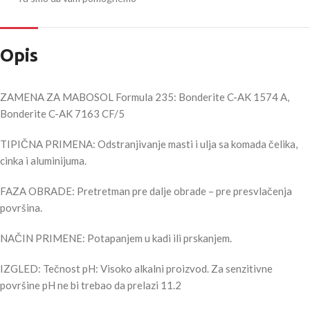
Opis
ZAMENA ZA MABOSOL Formula 235: Bonderite C-AK 1574 A,
Bonderite C-AK 7163 CF/5
TIPIČNA PRIMENA: Odstranjivanje masti i ulja sa komada čelika,
cinka i aluminijuma.
FAZA OBRADE: Pretretman pre dalje obrade – pre presvlačenja
površina.
NAČIN PRIMENE: Potapanjem u kadi ili prskanjem.
IZGLED: Tečnost pH: Visoko alkalni proizvod. Za senzitivne
površine pH ne bi trebao da prelazi 11.2