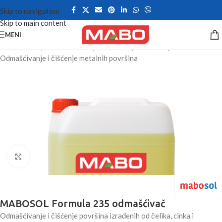
Skip to navigation
Skip to main content
MENI
Početna
/
Priprema metalnih površina za presvlačenje
/
Odmašćivanje i čišćenje metalnih površina
Kliknite da uvećate
MABOSOL Formula 235 odmašćivač
Odmašćivanje i čišćenje površina izrađenih od čelika, cinka i