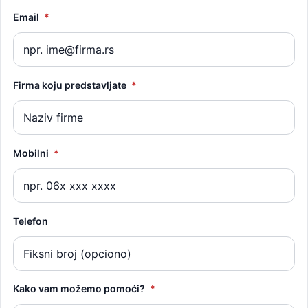
Email
*
Firma koju predstavljate
*
Mobilni
*
Telefon
Kako vam možemo pomoći?
*